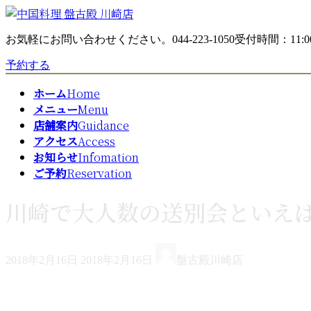
コ
ナ
ン
ビ
お気軽にお問い合わせください。
044-223-1050
受付時間：11:00
テ
ゲ
ン
ー
予約する
ツ
シ
へ
ョ
ホーム
Home
ス
ン
メニュー
Menu
キ
に
店舗案内
Guidance
ッ
移
アクセス
Access
プ
動
お知らせ
Infomation
ご予約
Reservation
川崎で大人数の送別会といえ
最
2018年2月16日
2018年2月16日
盤古殿川崎店
終
更
新
日