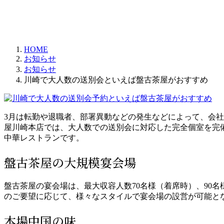
時
:
HOME
お知らせ
お知らせ
川崎で大人数の送別会といえば盤古茶屋がおすすめ
3月は転勤や退職者、部署異動などの発生などによって、会
屋川崎本店では、大人数での送別会に対応した完全個室を完
中華レストランです。
盤古茶屋の大規模宴会場
盤古茶屋の宴会場は、最大収容人数70名様（着席時）、90
のご要望に応じて、様々なスタイルで宴会場の設営が可能と
本場中国の味