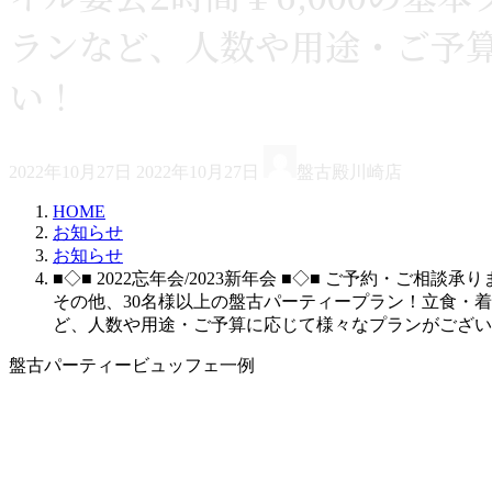
ランなど、人数や用途・ご予
い！
最
2022年10月27日
2022年10月27日
盤古殿川崎店
終
更
HOME
新
お知らせ
日
お知らせ
時
■◇■ 2022忘年会/2023新年会 ■◇■ ご予約・ご相談
:
その他、30名様以上の盤古パーティープラン！立食・着席
ど、人数や用途・ご予算に応じて様々なプランがござい
盤古パーティービュッフェ一例