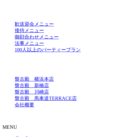
目的別メニュー
歓送迎会メニュー
接待メニュー
御顔合わせメニュー
法事メニュー
100人以上のパーティープラン
店舗一覧
盤古殿 横浜本店
盤古殿 新橋店
盤古殿 川崎店
盤古殿 馬車道TERRACE店
会社概要
Copyright © 中国料理 盤古殿 川崎店 All Rights Reserved.
MENU