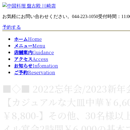
コ
ナ
ン
ビ
お気軽にお問い合わせください。
044-223-1050
受付時間：11:00
テ
ゲ
ン
ー
予約する
ツ
シ
へ
ョ
ホーム
Home
ス
ン
メニュー
Menu
キ
に
店舗案内
Guidance
ッ
移
アクセス
Access
プ
動
お知らせ
Infomation
ご予約
Reservation
■◇■ 2022忘年会/2023
【カジュアルな大皿中華￥6,6
￥8,800-】その他、30名
イル宴会2時間￥6,000の基本