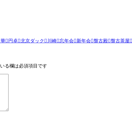
中華
円卓
北京ダック
川崎
忘年会
新年会
盤古殿
盤古茶屋
いる欄は必須項目です