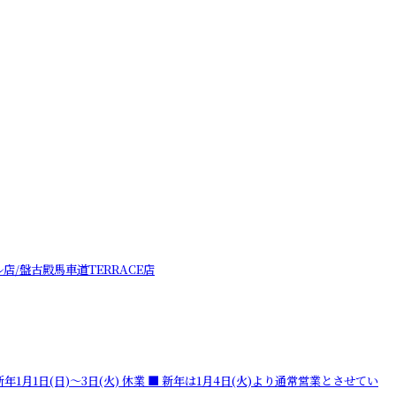
/盤古殿馬車道TERRACE店
0) ■ 新年1月1日(日)〜3日(火) 休業 ■ 新年は1月4日(火)より通常営業とさせてい