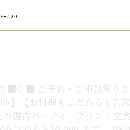
〜21:00
新年会 ■◇■ ご予約・ご相談承
00-】【お料理もこだわる￥7,7
様以上の盤古パーティープラン！
プランから￥10,000-まで、