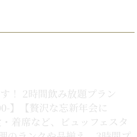
ります！ 2時間飲み放題プラン
00-】【贅沢な忘新年会に
立食・着席など、ビュッフェスタ
お料理のランクや品揃え、3時間プ