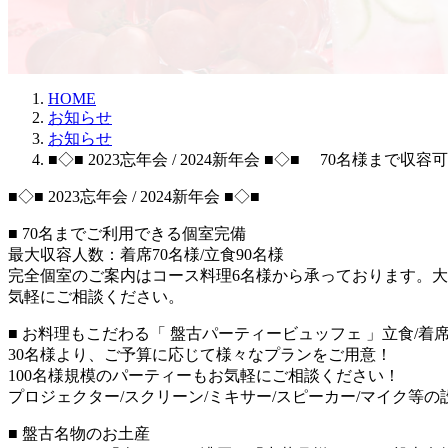
新
日
時
:
HOME
お知らせ
お知らせ
■◇■ 2023忘年会 / 2024新年会 ■◇■ 70
■◇■ 2023忘年会 / 2024新年会 ■◇■
■ 70
名までご利用できる個室完備
最大収容人数：着席
70
名様
/
立食
90
名様
完全個室のご案内はコース料理
6
名様から承っております。大
気軽にご相談ください。
■
お料理もこだわる「 盤古パーティービュッフェ 」立食
/
着
30
名様より、ご予算に応じて様々なプランをご用意！
100
名様規模のパーティーもお気軽にご相談ください！
プロジェクター
/
スクリーン
/
ミキサー
/
スピーカー
/
マイク等の
■
盤古名物のお土産