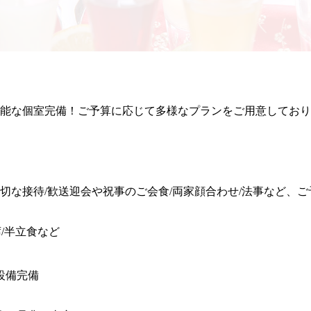
名様まで収容可能な個室完備！ご予算に応じて多様なプランをご用意し
切な接待
/
歓送迎会や祝事のご会食
/
両家顔合わせ
/
法事など、ご
席
/
半立食など
設備完備