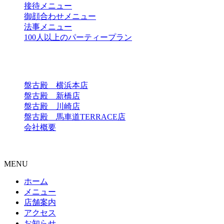
接待メニュー
御顔合わせメニュー
法事メニュー
100人以上のパーティープラン
店舗一覧
盤古殿 横浜本店
盤古殿 新橋店
盤古殿 川崎店
盤古殿 馬車道TERRACE店
会社概要
Copyright © 中国料理 盤古殿 川崎店 All Rights Reserved.
MENU
ホーム
メニュー
店舗案内
アクセス
お知らせ