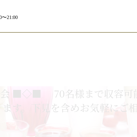
〜21:00
24新年会 ■◇■ 70名様まで
ります。下見を含めお気軽にご