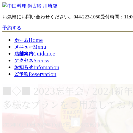
コ
ナ
ン
ビ
お気軽にお問い合わせください。
044-223-1050
受付時間：11:00
テ
ゲ
ン
ー
予約する
ツ
シ
へ
ョ
ホーム
Home
ス
ン
メニュー
Menu
キ
に
店舗案内
Guidance
ッ
移
アクセス
Access
プ
動
お知らせ
Infomation
ご予約
Reservation
■◇■ 2023忘年会 / 20
多様なプランをご用意してお
最
2023年10月19日
2023年10月19日
盤古殿川崎店
終
更