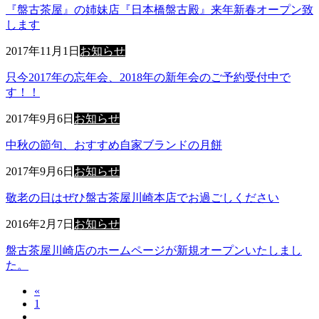
『盤古茶屋』の姉妹店『日本橋盤古殿』来年新春オープン致
します
2017年11月1日
お知らせ
只今2017年の忘年会、2018年の新年会のご予約受付中で
す！！
2017年9月6日
お知らせ
中秋の節句、おすすめ自家ブランドの月餅
2017年9月6日
お知らせ
敬老の日はぜひ盤古茶屋川崎本店でお過ごしください
2016年2月7日
お知らせ
盤古茶屋川崎店のホームページが新規オープンいたしまし
た。
投
«
固
1
…
定