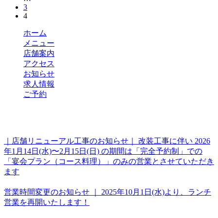
稿
固
3
ペ
の
固
4
定
ー
定
ペ
ジ
ペ
ホーム
ペ
ー
メニュー
ー
ジ
ー
店舗案内
ジ
アクセス
ジ
お知らせ
送
求人情報
ご予約
り
最新のお知らせ
｜店舗リニューアル工事のお知らせ｜ 改装工事に伴い 2026
年1月14日(水)〜2月15日(日) の期間は「完全予約制」での
「宴会プラン（コース料理）」のみの営業とさせていただき
ます
2025年12月26日
営業時間変更のお知らせ ｜ 2025年10月1日(水)より、ランチ
営業を再開いたします！
2025年9月24日