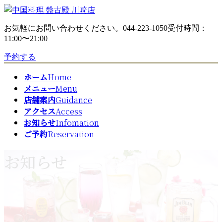
コ
ナ
ン
ビ
お気軽にお問い合わせください。
044-223-1050
受付時間：
テ
ゲ
11:00〜21:00
ン
ー
ツ
シ
予約する
へ
ョ
ス
ン
ホーム
Home
キ
に
メニュー
Menu
ッ
移
店舗案内
Guidance
プ
動
アクセス
Access
お知らせ
Infomation
ご予約
Reservation
お知らせ