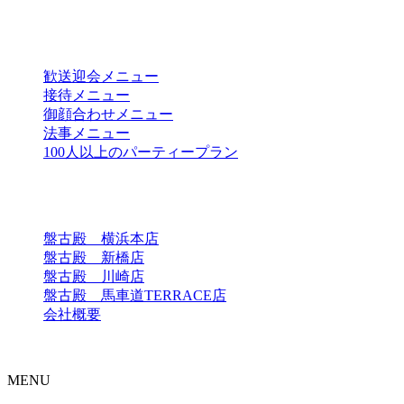
目的別メニュー
歓送迎会メニュー
接待メニュー
御顔合わせメニュー
法事メニュー
100人以上のパーティープラン
店舗一覧
盤古殿 横浜本店
盤古殿 新橋店
盤古殿 川崎店
盤古殿 馬車道TERRACE店
会社概要
Copyright © 中国料理 盤古殿 川崎店 All Rights Reserved.
MENU